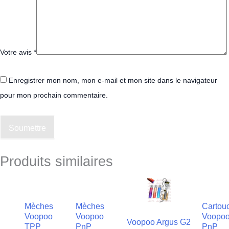
Votre avis
*
Enregistrer mon nom, mon e-mail et mon site dans le navigateur
pour mon prochain commentaire.
Soumettre
Produits similaires
Mèches
Mèches
Cartou
Voopoo
Voopoo
Voopo
Voopoo Argus G2
TPP
PnP
PnP