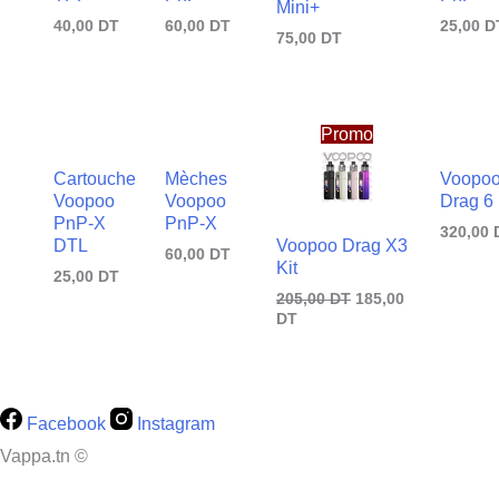
Mini+
40,00
DT
60,00
DT
25,00
D
75,00
DT
Le
Le
prix
prix
Promo
actuel
initial
est :
était :
Cartouche
Mèches
Voopo
185,00
205,00
Voopoo
Voopoo
Drag 6 
DT.
DT.
PnP-X
PnP-X
320,00
Voopoo Drag X3
DTL
60,00
DT
Kit
25,00
DT
205,00
DT
185,00
DT
Facebook
Instagram
Vappa.tn ©