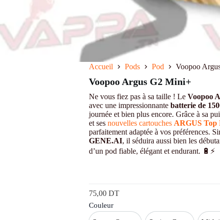
Accueil
Pods
Pod
Voopoo Argu
Voopoo Argus G2 Mini+
Ne vous fiez pas à sa taille ! Le
Voopoo A
avec une impressionnante
batterie de 1
journée et bien plus encore. Grâce à sa p
et ses
nouvelles cartouches
ARGUS Top F
parfaitement adaptée à vos préférences. Sim
GENE.AI
, il séduira aussi bien les débu
d’un pod fiable, élégant et endurant. 🔋⚡
75,00
DT
Couleur