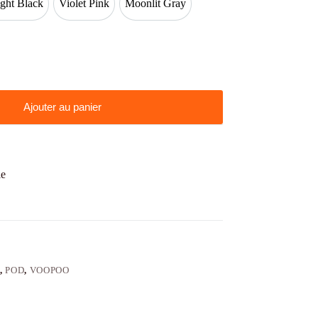
ght Black
Violet Pink
Moonlit Gray
Midnight Black
Violet Pink
Moonlit Gray
Ajouter au panier
ie
+
,
POD
,
VOOPOO