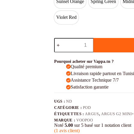
Sunset Orange
Spring Green
Midni
Sunset Orange
Spring Green
Violet Red
Violet Red
quantité
de
Voopoo
Argus
G2
Pourquoi acheter sur Vappa.tn ?
Mini+
Qualité premium
Livraison rapide partout en Tunis
Assistance Technique 7/7
Satisfaction garantie
UGS :
ND
CATÉGORIE :
POD
ÉTIQUETTES :
ARGUS
,
ARGUS G2 MINI
MARQUE :
VOOPOO
Noté
5.00
sur 5 basé sur
1
notation client
(
1
avis client)