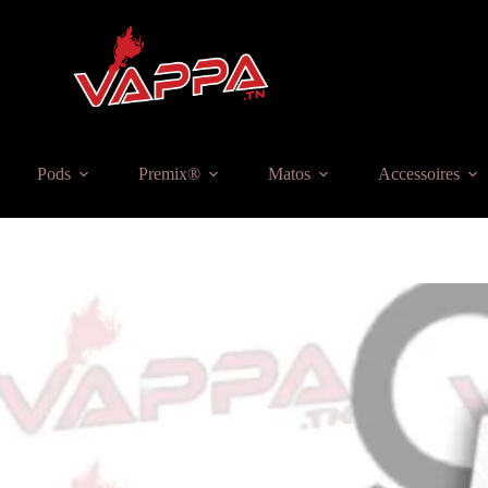
Pods
Premix®
Matos
Accessoires