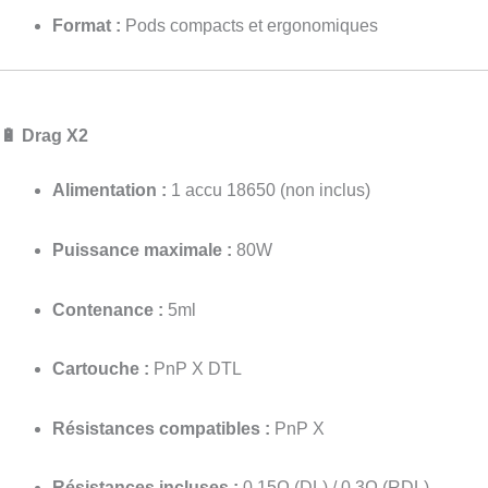
Format :
Pods compacts et ergonomiques
🔋 Drag X2
Alimentation :
1 accu 18650 (non inclus)
Puissance maximale :
80W
Contenance :
5ml
Cartouche :
PnP X DTL
Résistances compatibles :
PnP X
Résistances incluses :
0.15Ω (DL) / 0.3Ω (RDL)