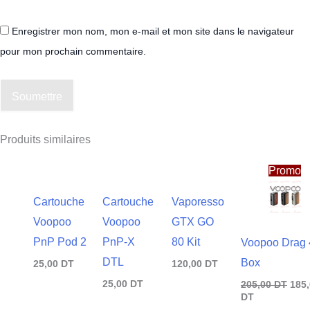
Enregistrer mon nom, mon e-mail et mon site dans le navigateur
pour mon prochain commentaire.
Soumettre
Produits similaires
Le
Le
prix
prix
Promo
actuel
initi
est :
était
Cartouche
Cartouche
Vaporesso
185,00
205,
DT.
DT.
Voopoo
Voopoo
GTX GO
PnP Pod 2
PnP-X
80 Kit
Voopoo Drag 
DTL
Box
25,00
DT
120,00
DT
25,00
DT
205,00
DT
185
DT