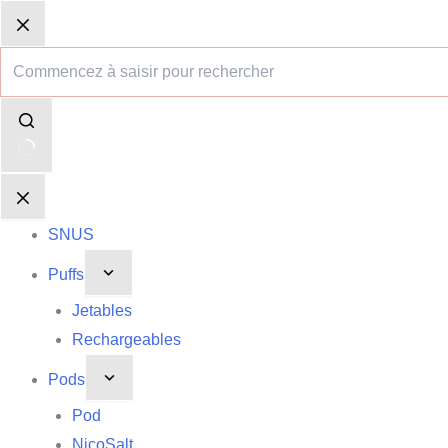
Passer
Aucun
Panier
Panier
au
résultat
d’achat
d’achat
contenu
SNUS
Puffs
Jetables
Rechargeables
Pods
Pod
NicoSalt