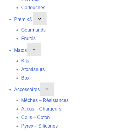
Cartouches
Premix®
Gourmands
Fruités
Matos
Kits
Atomiseurs
Box
Accessoires
Mèches – Résistances
Accus – Chargeurs
Coils – Coton
Pyrex – Silicones