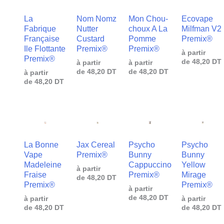
La
Nom Nomz
Mon Chou-
Ecovape
Fabrique
Nutter
choux A La
Milfman V2
Française
Custard
Pomme
Premix®
Ile Flottante
Premix®
Premix®
à partir
Premix®
de
48,20
DT
à partir
à partir
de
48,20
DT
de
48,20
DT
à partir
de
48,20
DT
La Bonne
Jax Cereal
Psycho
Psycho
Vape
Premix®
Bunny
Bunny
Madeleine
Cappuccino
Yellow
à partir
Fraise
Premix®
Mirage
de
48,20
DT
Premix®
Premix®
à partir
de
48,20
DT
à partir
à partir
de
48,20
DT
de
48,20
DT