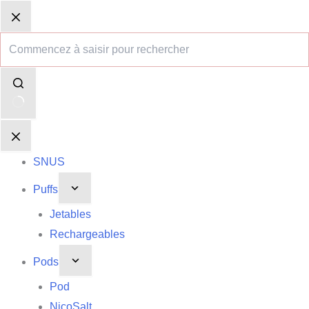
Passer
Aucun
Panier
Panier
au
résultat
d’achat
d’achat
contenu
SNUS
Puffs
Jetables
Rechargeables
Pods
Pod
NicoSalt