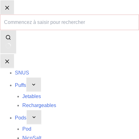
Passer
Aucun
Panier
Panier
au
résultat
d’achat
d’achat
contenu
SNUS
Puffs
Jetables
Rechargeables
Pods
Pod
NicoSalt