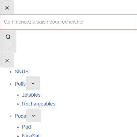
Passer
Aucun
Panier
Panier
au
résultat
d’achat
d’achat
contenu
SNUS
Puffs
Jetables
Rechargeables
Pods
Pod
NicoSalt