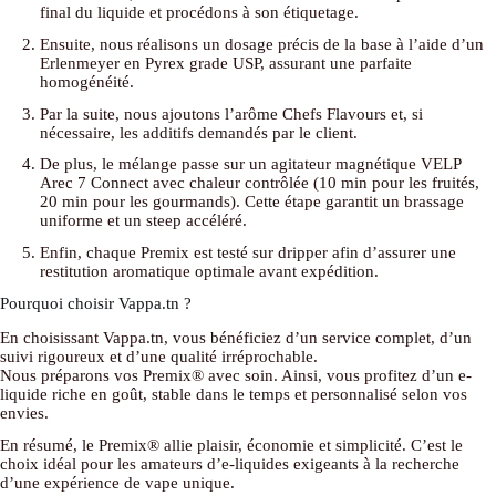
final du liquide et procédons à son étiquetage.
Ensuite, nous réalisons un dosage précis de la base à l’aide d’un
Erlenmeyer en Pyrex grade USP, assurant une parfaite
homogénéité.
Par la suite, nous ajoutons l’arôme Chefs Flavours et, si
nécessaire, les additifs demandés par le client.
De plus, le mélange passe sur un agitateur magnétique VELP
Arec 7 Connect avec chaleur contrôlée (10 min pour les fruités,
20 min pour les gourmands). Cette étape garantit un brassage
uniforme et un steep accéléré.
Enfin, chaque Premix est testé sur dripper afin d’assurer une
restitution aromatique optimale avant expédition.
Pourquoi choisir Vappa.tn ?
En choisissant Vappa.tn, vous bénéficiez d’un service complet, d’un
suivi rigoureux et d’une qualité irréprochable.
Nous préparons vos Premix® avec soin. Ainsi, vous profitez d’un e-
liquide riche en goût, stable dans le temps et personnalisé selon vos
envies.
En résumé, le Premix® allie plaisir, économie et simplicité. C’est le
choix idéal pour les amateurs d’e-liquides exigeants à la recherche
d’une expérience de vape unique.