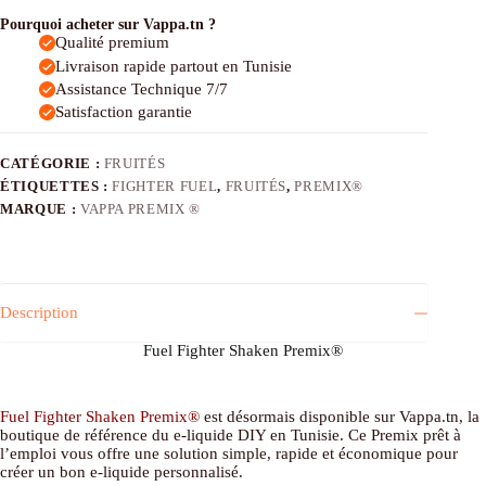
Fuel
Shaken
Pourquoi acheter sur Vappa.tn ?
Premix®
Qualité premium
Livraison rapide partout en Tunisie
Assistance Technique 7/7
Satisfaction garantie
CATÉGORIE :
FRUITÉS
ÉTIQUETTES :
FIGHTER FUEL
,
FRUITÉS
,
PREMIX®
MARQUE :
VAPPA PREMIX ®
Description
Fuel Fighter Shaken Premix®
Fuel Fighter Shaken Premix®
est désormais disponible sur Vappa.tn, la
boutique de référence du e-liquide DIY en Tunisie. Ce Premix prêt à
l’emploi vous offre une solution simple, rapide et économique pour
créer un bon e-liquide personnalisé.