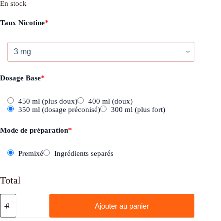
En stock
Taux Nicotine
*
Dosage Base
*
450 ml (plus doux)
400 ml (doux)
350 ml (dosage préconisé)
300 ml (plus fort)
Mode de préparation
*
Premixé
Ingrédients separés
Total
quantité
Ajouter au panier
de
Fighter