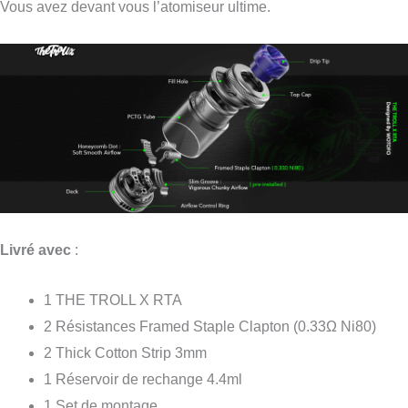
Vous avez devant vous l’atomiseur ultime.
Livré avec
:
1 THE TROLL X RTA
2 Résistances Framed Staple Clapton (0.33Ω Ni80)
2 Thick Cotton Strip 3mm
1 Réservoir de rechange 4.4ml
1 Set de montage