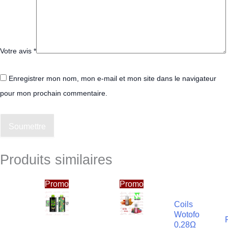
Votre avis
*
Enregistrer mon nom, mon e-mail et mon site dans le navigateur
pour mon prochain commentaire.
Soumettre
Produits similaires
Le
Le
prix
prix
Promo
Promo
initial
actuel
était :
est :
Coils
60,00
54,00
Wotofo
DT.
DT.
0,28Ω