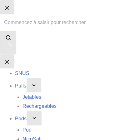
quantité
Passer
Aucun
Panier
Panier
de
au
résultat
d’achat
d’achat
Wotofo
Troll
contenu
X
SNUS
Puffs
Jetables
Rechargeables
Pods
Pod
NicoSalt