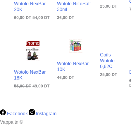
Wotofo NexBar
Wotofo NicoSalt
25,00
DT
20K
30ml
60,00
DT
54,00
DT
36,00
DT
Le
Le
prix
prix
Promo
initial
actuel
était :
est :
Coils
55,00
49,00
Wotofo
DT.
DT.
Wotofo NexBar
0,62Ω
10K
Wotofo NexBar
25,00
DT
46,00
DT
18K
55,00
DT
49,00
DT
Facebook
Instagram
Vappa.tn ©