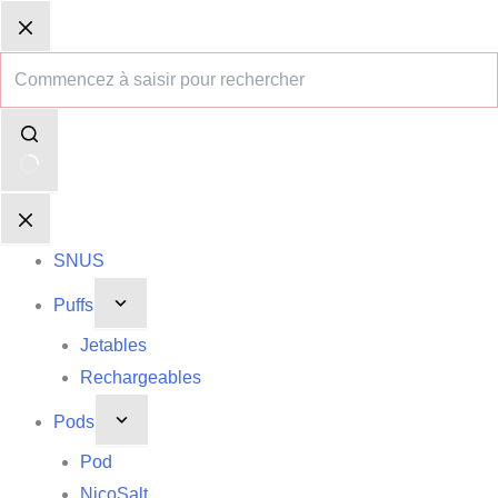
Passer
Aucun
Panier
Panier
au
résultat
d’achat
d’achat
contenu
SNUS
Puffs
Jetables
Rechargeables
Pods
Pod
NicoSalt