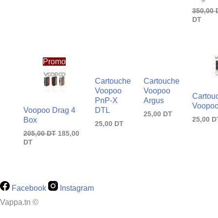
350,00
DT
Le
Le
prix
prix
Promo
actuel
initial
est :
était :
Cartouche
Cartouche
185,00
205,00
Voopoo
Voopoo
DT.
DT.
Cartou
PnP-X
Argus
Voopo
Voopoo Drag 4
DTL
25,00
DT
25,00
D
Box
25,00
DT
205,00
DT
185,00
DT
Facebook
Instagram
Vappa.tn ©