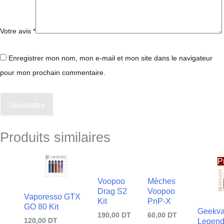
Votre avis
*
Enregistrer mon nom, mon e-mail et mon site dans le navigateur
pour mon prochain commentaire.
Soumettre
Produits similaires
Le
prix
P
actue
est :
Voopoo
Mèches
315,
Drag S2
Voopoo
DT.
Vaporesso GTX
Kit
PnP-X
GO 80 Kit
Geekva
190,00
DT
60,00
DT
120,00
DT
Legend 