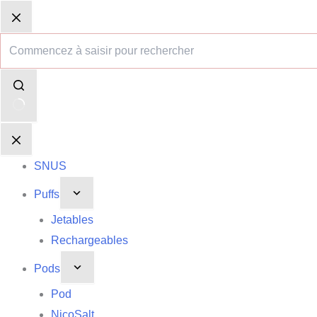
Passer
Aucun
Panier
Panier
au
résultat
d’achat
d’achat
contenu
SNUS
Puffs
Jetables
Rechargeables
Pods
Pod
NicoSalt