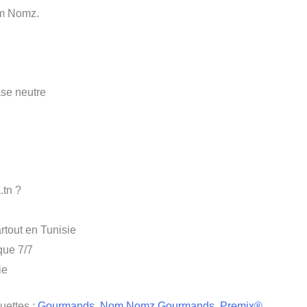
om Nomz.
se neutre
.tn ?
rtout en Tunisie
que 7/7
ie
uettes :
Gourmands
,
Nom Nomz Gourmands
,
Premix®