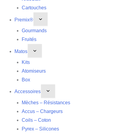
Cartouches
Premix®
Gourmands
Fruités
Matos
Kits
Atomiseurs
Box
Accessoires
Mèches – Résistances
Accus – Chargeurs
Coils – Coton
Pyrex – Silicones