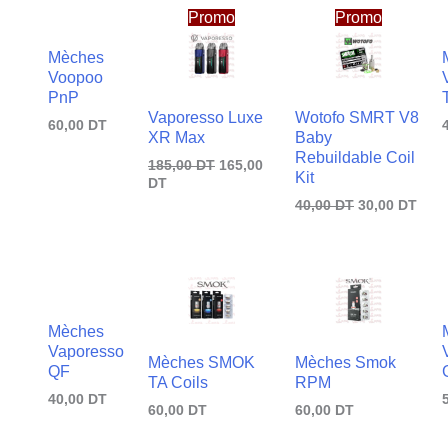
prix
prix
prix
prix
Promo
Promo
actuel
initial
initial
actu
est :
était :
était :
est :
Mèches
165,00
185,00
40,00
30,0
Voopoo
DT.
DT.
DT.
DT.
PnP
Vaporesso Luxe
Wotofo SMRT V8
60,00
DT
XR Max
Baby
Rebuildable Coil
185,00
DT
165,00
Kit
DT
40,00
DT
30,00
DT
Mèches
Vaporesso
Mèches SMOK
Mèches Smok
QF
TA Coils
RPM
40,00
DT
60,00
DT
60,00
DT