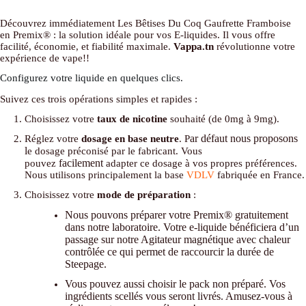
Découvrez immédiatement Les Bêtises Du Coq Gaufrette Framboise
en Premix® : la solution idéale pour vos E-liquides. Il vous offre
facilité, économie, et fiabilité maximale.
Vappa.tn
révolutionne votre
expérience de vape!!
Configurez votre liquide en quelques clics.
Suivez ces trois opérations simples et rapides :
Choisissez votre
taux de nicotine
souhaité (de 0mg à 9mg).
ar défaut nous proposons
Réglez votre
dosage en base neutre
. P
l
e dosage préconisé par le fabricant. Vous
facilement
pouvez
adapter ce dosage à vos propres préférences.
Nous utilisons principalement la base
VDLV
fabriquée en France.
Choisissez votre
mode de préparation
:
Nous pouvons préparer
votre Premix® gratuitement
dans notre laboratoire. Votre e-liquide bénéficiera d’un
passage sur notre Agitateur magnétique avec chaleur
contrôlée ce qui
permet de raccourcir la durée de
Steepage
.
Vous pouvez aussi choisir le pack non préparé. Vos
ingrédients scellés vous seront livrés. Amusez-vous à