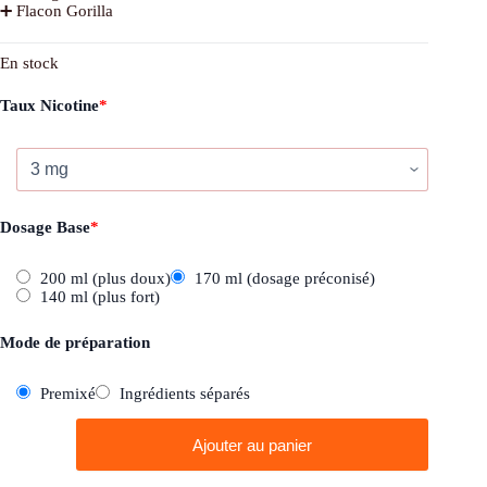
➕ Flacon Gorilla
En stock
Taux Nicotine
*
Dosage Base
*
200 ml (plus doux)
170 ml (dosage préconisé)
140 ml (plus fort)
Mode de préparation
Premixé
Ingrédients séparés
quantité
Ajouter au panier
de
Les
Bêtises