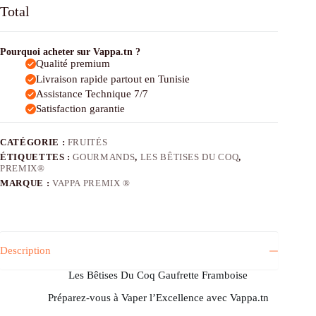
Du
Total
Coq
Gaufrette
Framboise
Pourquoi acheter sur Vappa.tn ?
Premix®
Qualité premium
Livraison rapide partout en Tunisie
Assistance Technique 7/7
Satisfaction garantie
CATÉGORIE :
FRUITÉS
ÉTIQUETTES :
GOURMANDS
,
LES BÊTISES DU COQ
,
PREMIX®
MARQUE :
VAPPA PREMIX ®
Description
Les Bêtises Du Coq Gaufrette Framboise
Préparez-vous à Vaper l’Excellence avec Vappa.tn