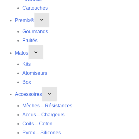
Cartouches
Premix®
Gourmands
Fruités
Matos
Kits
Atomiseurs
Box
Accessoires
Mèches – Résistances
Accus – Chargeurs
Coils – Coton
Pyrex – Silicones