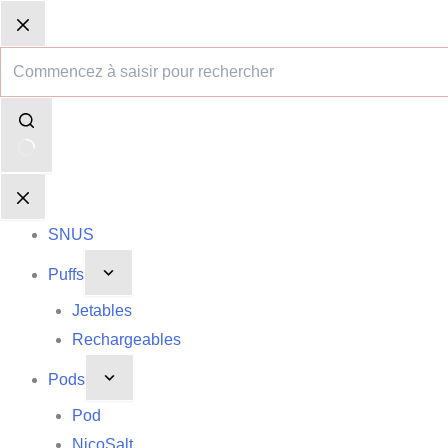
Passer
Aucun
Panier
Panier
au
résultat
d’achat
d’achat
contenu
SNUS
Puffs
Jetables
Rechargeables
Pods
Pod
NicoSalt