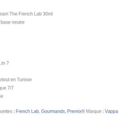
eam The French Lab 30ml
 base neutre
.tn ?
rtout en Tunisie
que 7/7
ie
uettes :
French Lab
,
Gourmands
,
Premix®
Marque :
Vappa