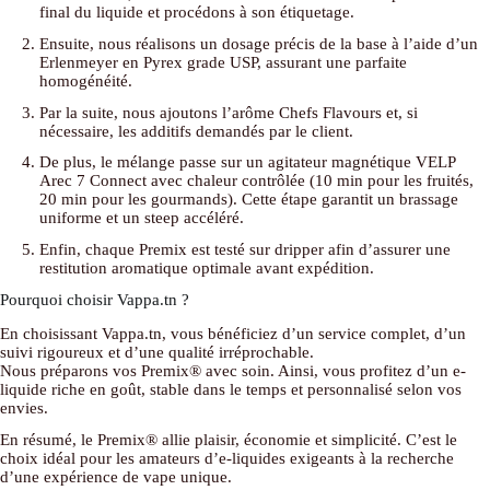
final du liquide et procédons à son étiquetage.
Ensuite, nous réalisons un dosage précis de la base à l’aide d’un
Erlenmeyer en Pyrex grade USP, assurant une parfaite
homogénéité.
Par la suite, nous ajoutons l’arôme Chefs Flavours et, si
nécessaire, les additifs demandés par le client.
De plus, le mélange passe sur un agitateur magnétique VELP
Arec 7 Connect avec chaleur contrôlée (10 min pour les fruités,
20 min pour les gourmands). Cette étape garantit un brassage
uniforme et un steep accéléré.
Enfin, chaque Premix est testé sur dripper afin d’assurer une
restitution aromatique optimale avant expédition.
Pourquoi choisir Vappa.tn ?
En choisissant Vappa.tn, vous bénéficiez d’un service complet, d’un
suivi rigoureux et d’une qualité irréprochable.
Nous préparons vos Premix® avec soin. Ainsi, vous profitez d’un e-
liquide riche en goût, stable dans le temps et personnalisé selon vos
envies.
En résumé, le Premix® allie plaisir, économie et simplicité. C’est le
choix idéal pour les amateurs d’e-liquides exigeants à la recherche
d’une expérience de vape unique.