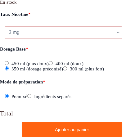
En stock
Taux Nicotine
*
Dosage Base
*
450 ml (plus doux)
400 ml (doux)
350 ml (dosage préconisé)
300 ml (plus fort)
Mode de préparation
*
Premixé
Ingrédients separés
Total
quantité
Ajouter au panier
de
Fighter