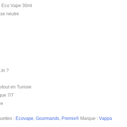
 Eco Vape 30ml
se neutre
.tn ?
rtout en Tunisie
que 7/7
ie
uettes :
Ecovape
,
Gourmands
,
Premix®
Marque :
Vappa