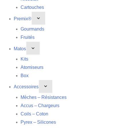
Cartouches
Premix®
Gourmands
Fruités
Matos
Kits
Atomiseurs
Box
Accessoires
Mèches – Résistances
Accus – Chargeurs
Coils – Coton
Pyrex – Silicones