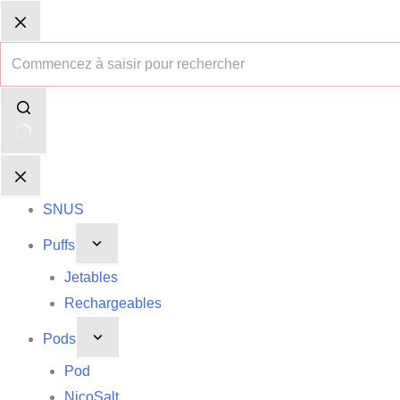
Passer
Aucun
Panier
Panier
au
résultat
d’achat
d’achat
contenu
SNUS
Puffs
Jetables
Rechargeables
Pods
Pod
NicoSalt