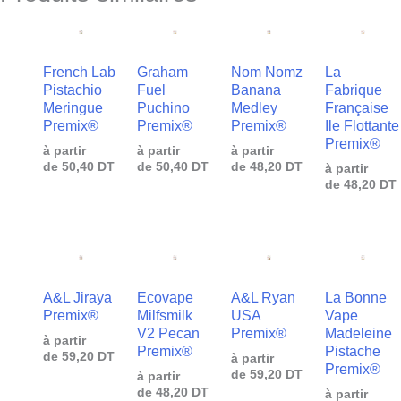
French Lab
Graham
Nom Nomz
La
Pistachio
Fuel
Banana
Fabrique
Meringue
Puchino
Medley
Française
Premix®
Premix®
Premix®
Ile Flottante
Premix®
à partir
à partir
à partir
de
50,40
DT
de
50,40
DT
de
48,20
DT
à partir
de
48,20
DT
A&L Jiraya
Ecovape
A&L Ryan
La Bonne
Premix®
Milfsmilk
USA
Vape
V2 Pecan
Premix®
Madeleine
à partir
Premix®
Pistache
de
59,20
DT
à partir
Premix®
de
59,20
DT
à partir
de
48,20
DT
à partir