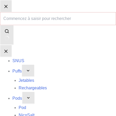
Passer
Aucun
Panier
Panier
au
résultat
d’achat
d’achat
contenu
SNUS
Puffs
Jetables
Rechargeables
Pods
Pod
NicoSalt