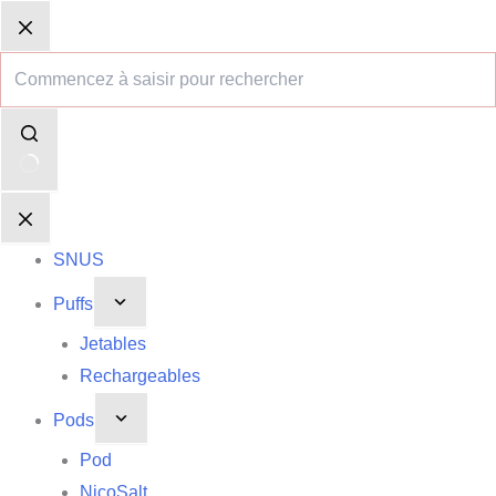
Passer
Aucun
Panier
Panier
au
résultat
d’achat
d’achat
contenu
SNUS
Puffs
Jetables
Rechargeables
Pods
Pod
NicoSalt