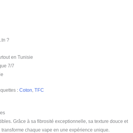
.tn ?
rtout en Tunisie
que 7/7
ie
iquettes :
Coton
,
TFC
les
les. Grâce à sa fibrosité exceptionnelle, sa texture douce et
e qui transforme chaque vape en une expérience unique.