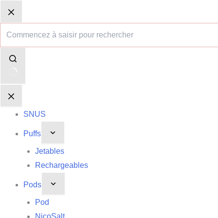
Passer
Aucun
Panier
Panier
au
résultat
d’achat
d’achat
contenu
SNUS
Puffs
Jetables
Rechargeables
Pods
Pod
NicoSalt