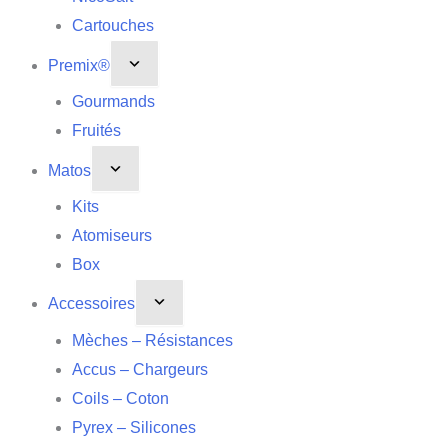
Cartouches
Premix®
Gourmands
Fruités
Matos
Kits
Atomiseurs
Box
Accessoires
Mèches – Résistances
Accus – Chargeurs
Coils – Coton
Pyrex – Silicones