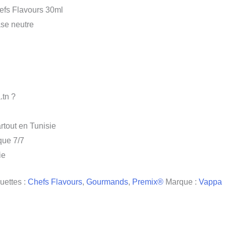
fs Flavours 30ml
se neutre
.tn ?
rtout en Tunisie
que 7/7
ie
uettes :
Chefs Flavours
,
Gourmands
,
Premix®
Marque :
Vappa