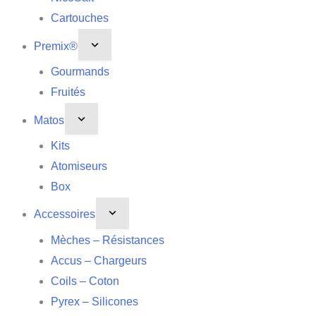
Cartouches
Premix®
Gourmands
Fruités
Matos
Kits
Atomiseurs
Box
Accessoires
Mèches – Résistances
Accus – Chargeurs
Coils – Coton
Pyrex – Silicones