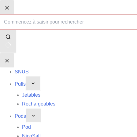
Passer
Aucun
Panier
Panier
au
résultat
d’achat
d’achat
contenu
SNUS
Puffs
Jetables
Rechargeables
Pods
Pod
NicoSalt