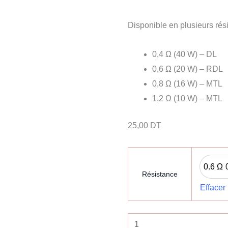
Disponible en plusieurs rés
0,4 Ω (40 W) – DL
0,6 Ω (20 W) – RDL
0,8 Ω (16 W) – MTL
1,2 Ω (10 W) – MTL
25,00
DT
0.6 Ω
Résistance
Effacer