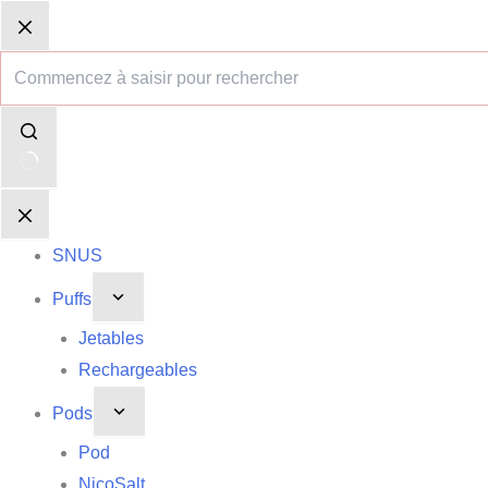
Passer
Aucun
Panier
Panier
au
résultat
d’achat
d’achat
contenu
SNUS
Puffs
Jetables
Rechargeables
Pods
Pod
NicoSalt