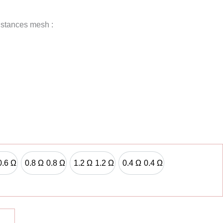
istances mesh :
0.6 Ω
0.8 Ω
0.8 Ω
1.2 Ω
1.2 Ω
0.4 Ω
0.4 Ω