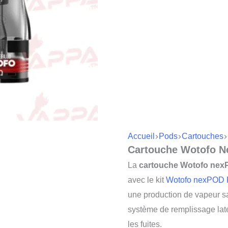
Accueil
Pods
Cartouches
Cartouche Wotofo N
La
cartouche Wotofo nexP
avec le kit
Wotofo nexPOD R
une production de vapeur sa
système de remplissage laté
les fuites.