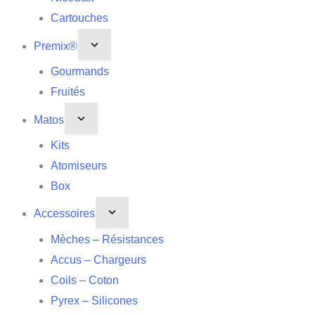
Cartouches
Premix®
Gourmands
Fruités
Matos
Kits
Atomiseurs
Box
Accessoires
Mèches – Résistances
Accus – Chargeurs
Coils – Coton
Pyrex – Silicones