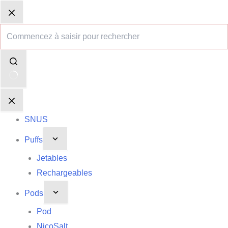
Passer
Aucun
Panier
Panier
au
résultat
d’achat
d’achat
contenu
SNUS
Puffs
Jetables
Rechargeables
Pods
Pod
NicoSalt