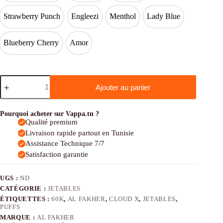
Strawberry Punch
Engleezi
Menthol
Lady Blue
Strawberry Punch
Engleezi
Menthol
Lady Blue
Blueberry Cherry
Amor
Blueberry Cherry
Amor
quantité
Ajouter au panier
de
Al
Fakher
Cloud
Pourquoi acheter sur Vappa.tn ?
X
Qualité premium
60K
Livraison rapide partout en Tunisie
Assistance Technique 7/7
Satisfaction garantie
UGS :
ND
CATÉGORIE :
JETABLES
ÉTIQUETTES :
60K
,
AL FAKHER
,
CLOUD X
,
JETABLES
,
PUFFS
MARQUE :
AL FAKHER