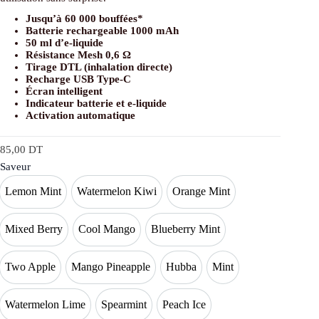
Jusqu’à 60 000 bouffées*
Batterie rechargeable 1000 mAh
50 ml d’e-liquide
Résistance Mesh 0,6 Ω
Tirage DTL (inhalation directe)
Recharge USB Type-C
Écran intelligent
Indicateur batterie et e-liquide
Activation automatique
85,00
DT
Saveur
Lemon Mint
Watermelon Kiwi
Orange Mint
Lemon Mint
Watermelon Kiwi
Orange Mint
Mixed Berry
Cool Mango
Blueberry Mint
Mixed Berry
Cool Mango
Blueberry Mint
Two Apple
Mango Pineapple
Hubba
Mint
Two Apple
Mango Pineapple
Hubba
Mint
Watermelon Lime
Spearmint
Peach Ice
Watermelon Lime
Spearmint
Peach Ice