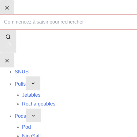
Passer
Aucun
Panier
Panier
au
résultat
d’achat
d’achat
contenu
SNUS
Puffs
Jetables
Rechargeables
Pods
Pod
NicoSalt