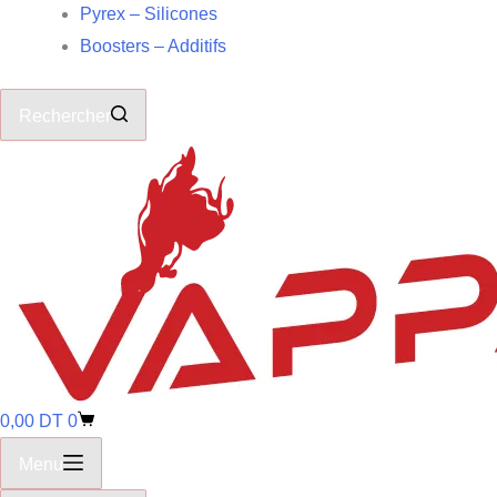
Pyrex – Silicones
Boosters – Additifs
Rechercher
0,00
DT
0
Menu