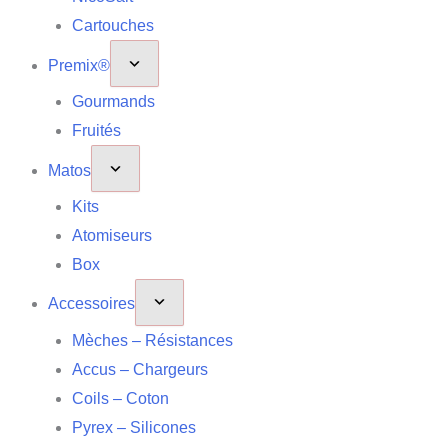
Cartouches
Premix®
Gourmands
Fruités
Matos
Kits
Atomiseurs
Box
Accessoires
Mèches – Résistances
Accus – Chargeurs
Coils – Coton
Pyrex – Silicones