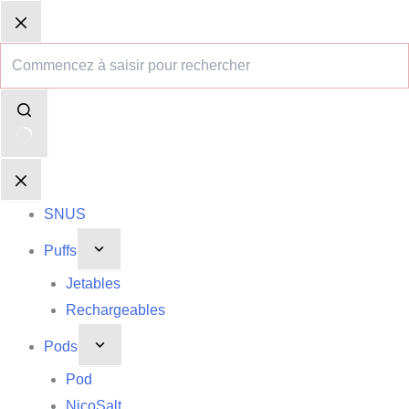
Passer
Aucun
Panier
Panier
au
résultat
d’achat
d’achat
contenu
SNUS
Puffs
Jetables
Rechargeables
Pods
Pod
NicoSalt