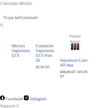
3 résultats affichés
Le
Le
prix
prix
Promo
actuel
initial
est :
était :
Mèches
Cartouche
165,00
185,00
Vaporesso
Vaporesso
DT.
DT.
GTX
GTX Pod
Vaporesso Luxe
26
XR Max
25,00
DT
185,00
DT
165,00
DT
Facebook
Instagram
Vappa.tn ©