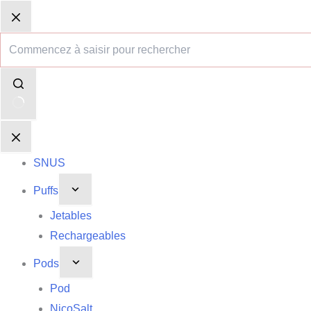
Passer
Aucun
Panier
Panier
au
résultat
d’achat
d’achat
contenu
SNUS
Puffs
Jetables
Rechargeables
Pods
Pod
NicoSalt