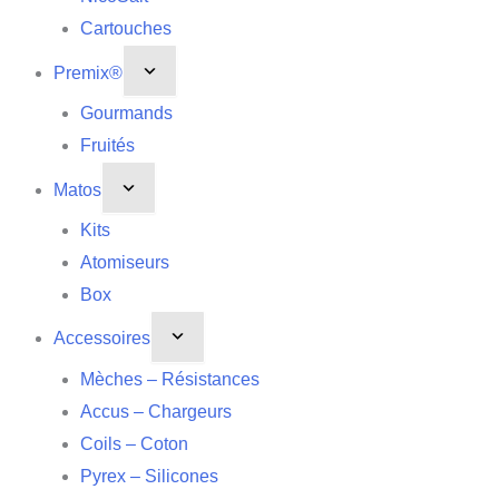
Cartouches
Premix®
Gourmands
Fruités
Matos
Kits
Atomiseurs
Box
Accessoires
Mèches – Résistances
Accus – Chargeurs
Coils – Coton
Pyrex – Silicones