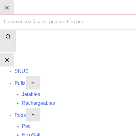
Passer
Aucun
Panier
Panier
au
résultat
d’achat
d’achat
contenu
SNUS
Puffs
Jetables
Rechargeables
Pods
Pod
NicoSalt