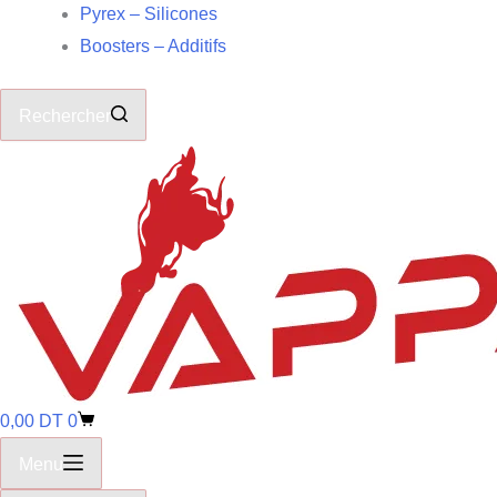
Pyrex – Silicones
Boosters – Additifs
Rechercher
0,00
DT
0
Menu