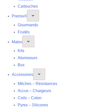
Cartouches
Premix®
Gourmands
Fruités
Matos
Kits
Atomiseurs
Box
Accessoires
Mèches – Résistances
Accus – Chargeurs
Coils – Coton
Pyrex – Silicones