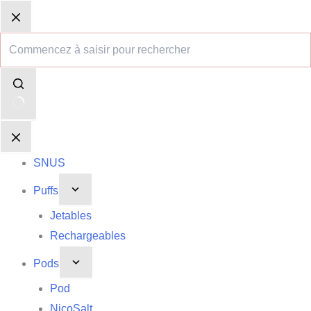
Passer
Aucun
Panier
Panier
au
résultat
d’achat
d’achat
contenu
SNUS
Puffs
Jetables
Rechargeables
Pods
Pod
NicoSalt